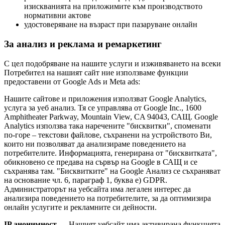
изискванията на приложимите към производството
нормативни актове
удостоверяване на възраст при пазаруване онлайн
За анализ и реклама и ремаркетинг
С цел подобряване на нашите услуги и изживяването на всеки
Потребител на нашият сайт ние използваме функции
предоставени от Google Ads и Meta ads:
Нашите сайтове и приложения използват Google Analytics,
услуга за уеб анализ. Тя се управлява от Google Inc., 1600
Amphitheater Parkway, Mountain View, CA 94043, САЩ. Google
Analytics използва така наречените "бисквитки", споменати
по-горе – текстови файлове, съхранени на устройството Ви,
които ни позволяват да анализираме поведението на
потребителите. Информацията, генерирана от "бисквитката",
обикновено се предава на сървър на Google в САЩ и се
съхранява там. "Бисквитките" на Google Анализ се съхраняват
на основание чл. 6, параграф 1, буква е) GDPR.
Администраторът на уебсайта има легален интерес да
анализира поведението на потребителите, за да оптимизира
онлайн услугите и рекламните си дейности.
IP анонимност
— Нашият уебсайт има активирана функцията