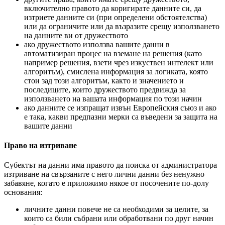
включително правото да коригирате данните си, да
изтриете данните си (при определени обстоятелства)
или да ограничите или да възразите срещу използването
на данните ви от дружеството
ако дружеството използва вашите данни в
автоматизиран процес на вземане на решения (като
например решения, взети чрез изкуствен интелект или
алгоритъм), смислена информация за логиката, която
стои зад този алгоритъм, както и значението и
последиците, които дружеството предвижда за
използването на вашата информация по този начин
ако данните се изпращат извън Европейския съюз и ако
е така, какви предпазни мерки са въведени за защита на
вашите данни
Право на изтриване
Субектът на данни има правото да поиска от администратора
изтриване на свързаните с него лични данни без ненужно
забавяне, когато е приложимо някое от посочените по-долу
основания:
личните данни повече не са необходими за целите, за
които са били събрани или обработвани по друг начин