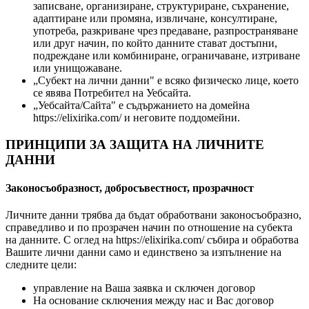
записване, организиране, структуриране, съхранение,
адаптиране или промяна, извличане, консултиране,
употреба, разкриване чрез предаване, разпространяване
или друг начин, по който данните стават достъпни,
подреждане или комбиниране, ограничаване, изтриване
или унищожаване.
„Субект на лични данни" e всяко физическо лице, което
се явява Потребител на Уебсайта.
„Уебсайта/Сайта" e съдържанието на домейна
https://elixirika.com/ и неговите поддомейни.
ПРИНЦИПИ ЗА ЗАЩИТА НА ЛИЧНИТЕ
ДАННИ
Законосъобразност, добросъвестност, прозрачност
Личните данни трябва да бъдат обработвани законосъобразно,
справедливо и по прозрачен начин по отношение на субекта
на данните. С оглед на https://elixirika.com/ събира и обработва
Вашите лични данни само и единствено за изпълнение на
следните цели:
управление на Ваша заявка и сключен договор
На основание сключения между нас и Вас договор