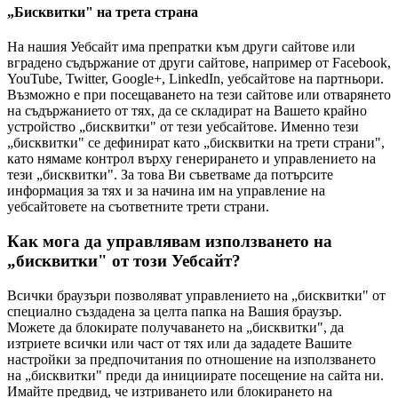
„Бисквитки" на трета страна
На нашия Уебсайт има препратки към други сайтове или
вградено съдържание от други сайтове, например от Facebook,
YouTube, Twitter, Google+, LinkedIn, уебсайтове на партньори.
Възможно е при посещаването на тези сайтове или отварянето
на съдържанието от тях, да се складират на Вашето крайно
устройство „бисквитки" от тези уебсайтове. Именно тези
„бисквитки" се дефинират като „бисквитки на трети страни",
като нямаме контрол върху генерирането и управлението на
тези „бисквитки". За това Ви съветваме да потърсите
информация за тях и за начина им на управление на
уебсайтовете на съответните трети страни.
Как мога да управлявам използването на
„бисквитки" от този Уебсайт?
Всички браузъри позволяват управлението на „бисквитки" от
специално създадена за целта папка на Вашия браузър.
Можете да блокирате получаването на „бисквитки", да
изтриете всички или част от тях или да зададете Вашите
настройки за предпочитания по отношение на използването
на „бисквитки" преди да инициирате посещение на сайта ни.
Имайте предвид, че изтриването или блокирането на