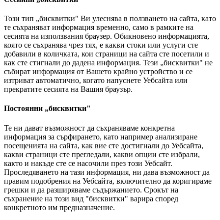
Този тип „бисквитки" Ви улеснява в ползването на сайта, като
те съхраняват информация временно, само в рамките на
сесията на използвания браузер. Обикновено информацията,
която се съхранява чрез тях, е какви стоки или услуги сте
добавили в количката, кои страници на сайта сте посетили и
как сте стигнали до дадена информация. Тези „бисквитки" не
събират информация от Вашето крайно устройство и се
изтриват автоматично, когато напуснете Уебсайта или
прекратите сесията на Вашия браузър.
Постоянни „бисквитки"
Те ни дават възможност да съхраняваме конкретна
информация за сърфирането, като например анализиране
посещенията на сайта, как вие сте достигнали до Уебсайта,
какви страници сте прегледали, какви опции сте избрали,
както и накъде сте се насочили през този Уебсайт.
Проследяването на тази информация, ни дава възможност да
правим подобрения на Уебсайта, включително да коригираме
грешки и да разширяваме съдържанието. Срокът на
съхранение на този вид "бисквитки" варира според
конкретното им предназначение.