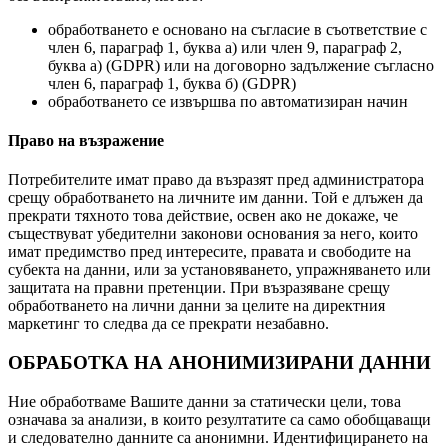
обработването е основано на съгласие в съответствие с
член 6, параграф 1, буква а) или член 9, параграф 2,
буква а) (GDPR) или на договорно задължение съгласно
член 6, параграф 1, буква б) (GDPR)
обработването се извършва по автоматизиран начин
Право на възражение
Потребителите имат право да възразят пред администратора
срещу обработването на личните им данни. Той е длъжен да
прекрати тяхното това действие, освен ако не докаже, че
съществуват убедителни законови основания за него, които
имат предимство пред интересите, правата и свободите на
субекта на данни, или за установяването, упражняването или
защитата на правни претенции. При възразяване срещу
обработването на лични данни за целите на директния
маркетинг то следва да се прекрати незабавно.
ОБРАБОТКА НА АНОНИМИЗИРАНИ ДАННИ
Ние обработваме Вашите данни за статически цели, това
означава за анализи, в които резултатите са само обобщаващи
и следователно данните са анонимни. Идентифицирането на