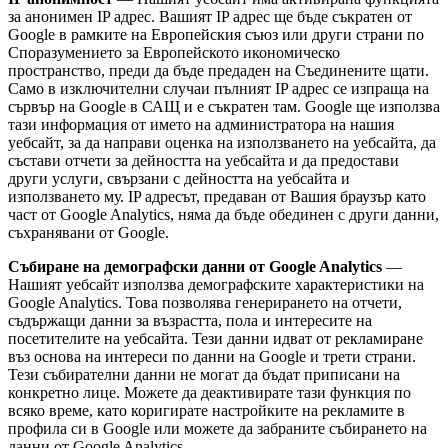
за анонимен IP адрес. Вашият IP адрес ще бъде съкратен от
Google в рамките на Европейския съюз или други страни по
Споразумението за Европейското икономическо
пространство, преди да бъде предаден на Съединените щати.
Само в изключителни случаи пълният IP адрес се изпраща на
сървър на Google в САЩ и е съкратен там. Google ще използва
тази информация от името на администратора на нашия
уебсайт, за да направи оценка на използването на уебсайта, да
състави отчети за дейността на уебсайта и да предостави
други услуги, свързани с дейността на уебсайта и
използването му. IP адресът, предаван от Вашия браузър като
част от Google Analytics, няма да бъде обединен с други данни,
съхранявани от Google.
Събиране на демографски данни от Google Analytics
—
Нашият уебсайт използва демографските характеристики на
Google Analytics. Това позволява генерирането на отчети,
съдържащи данни за възрастта, пола и интересите на
посетителите на уебсайта. Тези данни идват от рекламиране
въз основа на интереси по данни на Google и трети страни.
Тези събирателни данни не могат да бъдат приписани на
конкретно лице. Можете да деактивирате тази функция по
всяко време, като коригирате настройките на рекламите в
профила си в Google или можете да забраните събирането на
данни от Google Analytics.