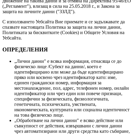
движение на такива данни и за отмяна на Директива 95/46/EО
(„Регламент"), влизащ в сила на 25.05.2018 г., и Закона за
защита на личните данни ("ЗЗЛД").
С използването Уебсайта Вие приемате и се задължавате да
спазвате настоящата Политика за защита на лични данни,
Политиката за бисквитките (Cookies) и Общите Условия на
Уебсайта.
ОПРЕДЕЛЕНИЯ
„Лични данни" е всяка информация, отнасяща се до
физическо лице /Субект на данни/, което е
идентифицирано или може да бъде идентифицирано
пряко или косвено чрез идентификатор като: име,
единен граждански номер, информация за
местонахождение, пол, адрес, телефонен номер, онлайн
идентификатор или чрез един или повече признаци,
специфични за физическата, физиологичната,
генетичната, психическата, умствената,
икономическата, културната или социална идентичност
на това физическо лице.
„Обработване на лични данни" е всяко действие или
съвкупност от действия, извършвани с лични данни
чрез автоматизирани или други средства като събиране,