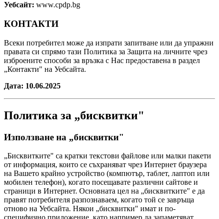
Уебсайт:
www.cpdp.bg
КОНТАКТИ
Всеки потребител може да изпрати запитване или да упражни
правата си спрямо тази Политика за Защита на личните чрез
изброените способи за връзка с Нас предоставена в раздел
„Контакти" на Уебсайта.
Дата: 10.06.2025
Политика за „бисквитки"
Използване на „бисквитки"
„Бисквитките" са кратки текстови файлове или малки пакети
от информация, които се съхраняват чрез Интернет браузера
на Вашето крайно устройство (компютър, таблет, лаптоп или
мобилен телефон), когато посещавате различни сайтове и
страници в Интернет. Основната цел на „бисквитките" е да
правят потребителя разпознаваем, когато той се завръща
отново на Уебсайта. Някои „бисквитки" имат и по-
специфично приложение, като например да запаметяват