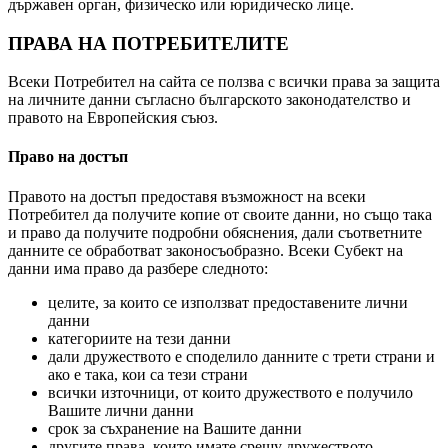
държавен орган, физическо или юридическо лице.
ПРАВА НА ПОТРЕБИТЕЛИТЕ
Всеки Потребител на сайта се ползва с всички права за защита
на личните данни съгласно българското законодателство и
правото на Европейския съюз.
Право на достъп
Правото на достъп предоставя възможност на всеки
Потребител да получите копие от своите данни, но също така
и право да получите подробни обяснения, дали съответните
данните се обработват законосъобразно. Всеки Субект на
данни има право да разбере следното:
целите, за които се използват предоставените лични
данни
категориите на тези данни
дали дружеството е споделило данните с трети страни и
ако е така, кои са тези страни
всички източници, от които дружеството е получило
Вашите лични данни
срок за съхранение на Вашите данни
другите права, които имате срещу дружеството,