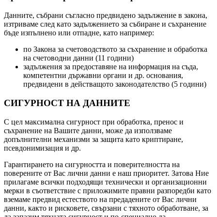
Данните, събрани съгласно предвидено задължение в закона,
изтриваме след като задължението за събиране и съхранение
бъде изпълнено или отпадне, като например:
по Закона за счетоводството за съхранение и обработка
на счетоводни данни (11 години)
задължения за предоставяне на информация на съда,
компетентни държавни органи и др. основания,
предвидени в действащото законодателство (5 години)
СИГУРНОСТ НА ДАННИТЕ
С цел максимална сигурност при обработка, пренос и
съхранение на Вашите данни, може да използваме
допълнителни механизми за защита като криптиране,
псевдонимизация и др.
Гарантирането на сигурността и поверителността на
поверените от Вас лични данни е наш приоритет. Затова Ние
прилагаме всички подходящи технически и организационни
мерки в съответствие с приложимите правни разпоредби като
вземаме предвид естеството на предадените от Вас лични
данни, както и рисковете, свързани с тяхното обработване, за
да запазим тяхната сигурност и по-специално да