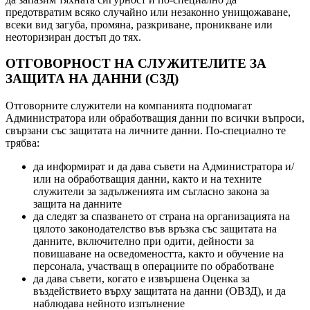
предотвратим всяко случайно или незаконно унищожаване,
всеки вид загуба, промяна, разкриване, проникване или
неоторизиран достъп до тях.
ОТГОВОРНОСТ НА СЛУЖИТЕЛИТЕ ЗА
ЗАЩИТА НА ДАННИ (СЗД)
Отговорните служители на компанията подпомагат
Администратора или обработващия данни по всички въпроси,
свързани със защитата на личните данни. По-специално те
трябва:
да информират и да дава съвети на Администратора и/
или на обработващия данни, както и на техните
служители за задълженията им съгласно закона за
защита на данните
да следят за спазването от страна на организацията на
цялото законодателство във връзка със защитата на
данните, включително при одити, дейности за
повишаване на осведомеността, както и обучение на
персонала, участващ в операциите по обработване
да дава съвети, когато е извършена Оценка за
въздействието върху защитата на данни (ОВЗД), и да
наблюдава нейното изпълнение