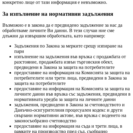
конкретно лице от тази информация е невъзможно.
За изпълнение на нормативни задължения
Възможно е в закона да е предвидено задължение за нас да
обработваме личните Ви данни. В тези случаи ние сме
длъжни да извършим обработката, като например:
Задължения по Закона за мерките срещу изпиране на
пари
изпълнение на задължения във връзка с продажбата от
разстояние, продажбата извън търговския обект,
предвидени в Закона за защита на потребителите
предоставяне на информация на Комисията за защита на
потребителите или трети лица, предвидени в Закона за
защита на потребителите
предоставяне на информация на Комисията за защита на
личните данни във връзка със задължения, предвидени в
нормативната уредба за защита на личните данни
задължения, предвидени в Закона за счетоводството и
Данъчно-осигурителния процесуален кодекс и други
свързани нормативни актове, във връзка с воденето на
законосъобразно счетоводство
предоставяне на информация на съда и трети лица, в
рамките на производство пред съд, съобразно