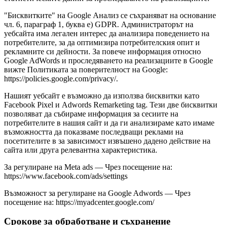
"Бисквитките" на Google Анализ се съхраняват на основание
чл. 6, параграф 1, буква е) GDPR. Администраторът на
уебсайта има легален интерес да анализира поведението на
потребителите, за да оптимизира потребителския опит и
рекламните си дейности. За повече информация относно
Google AdWords и проследяването на реализациите в Google
вижте Политиката за поверителност на Google:
https://policies.google.com/privacy/.
Нашият уебсайт е възможно да използва бисквитки като
Facebook Pixel и Adwords Remarketing tag. Тези две бисквитки
позволяват да събираме информация за сесиите на
потребителите в нашия сайт и да ги анализираме като имаме
възможността да показваме последващи реклами на
посетителите в за зависимост извъшено дадено действие на
сайта или друга релевантна характеристика.
За регулиране на Meta ads — Чрез посещение на:
https://www.facebook.com/ads/settings
Възможност за регулиране на Google Adwords — Чрез
посещение на: https://myadcenter.google.com/
Срокове за обработване и съхранение