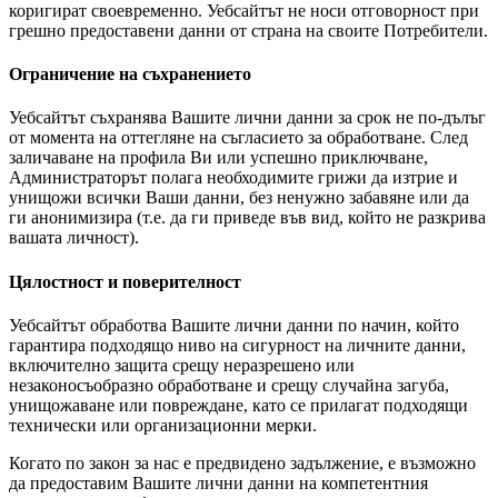
коригират своевременно. Уебсайтът не носи отговорност при
грешно предоставени данни от страна на своите Потребители.
Ограничение на съхранението
Уебсайтът съхранява Вашите лични данни за срок не по-дълъг
от момента на оттегляне на съгласието за обработване. След
заличаване на профила Ви или успешно приключване,
Администраторът полага необходимите грижи да изтрие и
унищожи всички Ваши данни, без ненужно забавяне или да
ги анонимизира (т.е. да ги приведе във вид, който не разкрива
вашата личност).
Цялостност и поверителност
Уебсайтът обработва Вашите лични данни по начин, който
гарантира подходящо ниво на сигурност на личните данни,
включително защита срещу неразрешено или
незаконосъобразно обработване и срещу случайна загуба,
унищожаване или повреждане, като се прилагат подходящи
технически или организационни мерки.
Когато по закон за нас е предвидено задължение, е възможно
да предоставим Вашите лични данни на компетентния