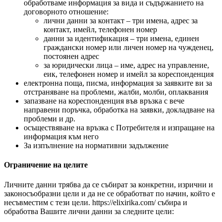
обработваме информация за вида и съдържанието на
договорното отношение:
лични данни за контакт – три имена, адрес за
контакт, имейл, телефонен номер
данни за идентификация – три имена, единен
граждански номер или личен номер на чужденец,
постоянен адрес
за юридически лица – име, адрес на управление,
еик, телефонен номер и имейл за кореспонденция
електронна поща, писма, информация за заявките ви за
отстраняване на проблеми, жалби, молби, оплаквания
запазване на кореспонденция във връзка с вече
направени поръчка, обработка на заявки, докладване на
проблеми и др.
осъществяване на връзка с Потребителя и изпращане на
информация към него
За изпълнение на нормативни задължение
Ограничение на целите
Личните данни трябва да се събират за конкретни, изрични и
законосъобразни цели и да не се обработват по начин, който е
несъвместим с тези цели. https://elixirika.com/ събира и
обработва Вашите лични данни за следните цели: