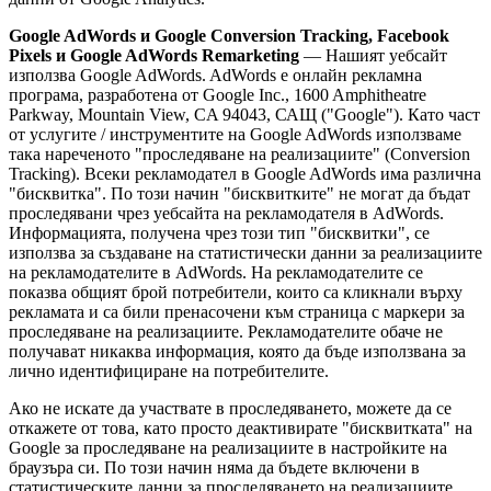
Google AdWords и Google Conversion Tracking, Facebook
Pixels и Google AdWords Remarketing
— Нашият уебсайт
използва Google AdWords. AdWords е онлайн рекламна
програма, разработена от Google Inc., 1600 Amphitheatre
Parkway, Mountain View, CA 94043, САЩ ("Google"). Като част
от услугите / инструментите на Google AdWords използваме
така нареченото "проследяване на реализациите" (Conversion
Tracking). Всеки рекламодател в Google AdWords има различна
"бисквитка". По този начин "бисквитките" не могат да бъдат
проследявани чрез уебсайта на рекламодателя в AdWords.
Информацията, получена чрез този тип "бисквитки", се
използва за създаване на статистически данни за реализациите
на рекламодателите в AdWords. На рекламодателите се
показва общият брой потребители, които са кликнали върху
рекламата и са били пренасочени към страница с маркери за
проследяване на реализациите. Рекламодателите обаче не
получават никаква информация, която да бъде използвана за
лично идентифициране на потребителите.
Ако не искате да участвате в проследяването, можете да се
откажете от това, като просто деактивирате "бисквитката" на
Google за проследяване на реализациите в настройките на
браузъра си. По този начин няма да бъдете включени в
статистическите данни за проследяването на реализациите.