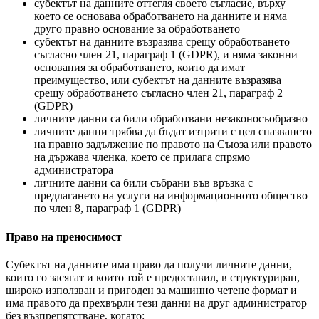
субектът на данните оттегля своето съгласие, върху
което се основава обработването на данните и няма
друго правно основание за обработването
субектът на данните възразява срещу обработването
съгласно член 21, параграф 1 (GDPR), и няма законни
основания за обработването, които да имат
преимущество, или субектът на данните възразява
срещу обработването съгласно член 21, параграф 2
(GDPR)
личните данни са били обработвани незаконосъобразно
личните данни трябва да бъдат изтрити с цел спазването
на правно задължение по правото на Съюза или правото
на държава членка, което се прилага спрямо
администратора
личните данни са били събрани във връзка с
предлагането на услуги на информационното общество
по член 8, параграф 1 (GDPR)
Право на преносимост
Субектът на данните има право да получи личните данни,
които го засягат и които той е предоставил, в структуриран,
широко използван и пригоден за машинно четене формат и
има правото да прехвърли тези данни на друг администратор
без възпрепятстване, когато: