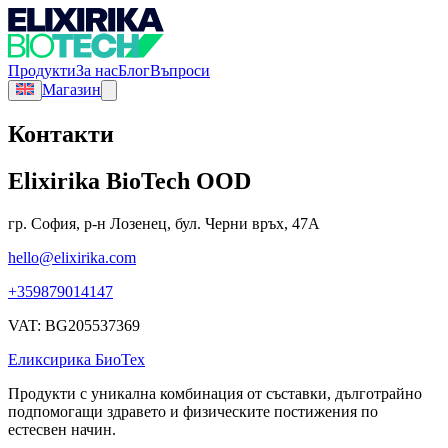
Продукти
За нас
Блог
Въпроси
Магазин
Контакти
Elixirika BioTech OOD
гр. София, р-н Лозенец, бул. Черни връх, 47А
hello@elixirika.com
+359879014147
VAT:
BG205537369
Еликсирика БиоТех
Продукти с уникална комбинация от съставки, дълготрайно
подпомогащи здравето и физическите постижения по
естесвен начин.